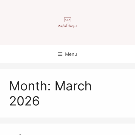
Skip
to
content
Menu
Month:
March
2026