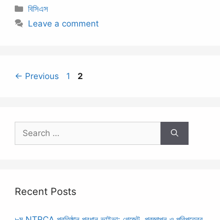
Categories
বিসিএস
Leave a comment
Page
Page
←
Previous
1
2
Search
for:
Recent Posts
৮ম NTRCA প্রতিষ্ঠান প্রধান ভাইভা: গেজেট, প্রজ্ঞাপন ও পরিপত্রের